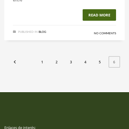
entre
READ MORE
PUBLISHED IN
BLOG
NO COMMENTS
1
2
3
4
5
6
Enlaces de interés: