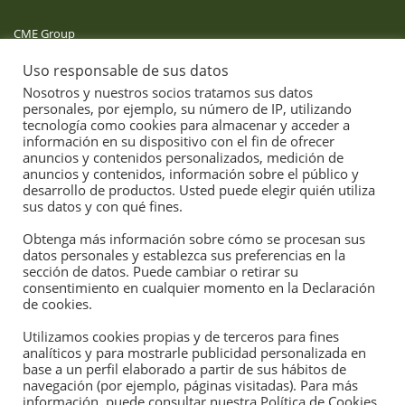
CME Group
Uso responsable de sus datos
Derivaties
Nosotros y nuestros socios tratamos sus datos
personales, por ejemplo, su número de IP, utilizando
Aemet
tecnología como cookies para almacenar y acceder a
información en su dispositivo con el fin de ofrecer
anuncios y contenidos personalizados, medición de
anuncios y contenidos, información sobre el público y
desarrollo de productos. Usted puede elegir quién utiliza
sus datos y con qué fines.
Obtenga más información sobre cómo se procesan sus
datos personales y establezca sus preferencias en la
sección de datos. Puede cambiar o retirar su
consentimiento en cualquier momento en la Declaración
de cookies.
Confianza en el servicio agrario profesional
Utilizamos cookies propias y de terceros para fines
de: ASEGRAIM.
analíticos y para mostrarle publicidad personalizada en
base a un perfil elaborado a partir de sus hábitos de
navegación (por ejemplo, páginas visitadas). Para más
información, puede consultar nuestra Política de Cookies.