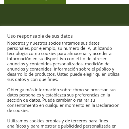
Uso responsable de sus datos
Enlaces de interés:
Nosotros y nuestros socios tratamos sus datos
personales, por ejemplo, su número de IP, utilizando
CME Group
tecnología como cookies para almacenar y acceder a
información en su dispositivo con el fin de ofrecer
Derivaties
anuncios y contenidos personalizados, medición de
anuncios y contenidos, información sobre el público y
Aemet
desarrollo de productos. Usted puede elegir quién utiliza
sus datos y con qué fines.
Política de privacidad
Obtenga más información sobre cómo se procesan sus
Política de cookies
datos personales y establezca sus preferencias en la
sección de datos. Puede cambiar o retirar su
consentimiento en cualquier momento en la Declaración
¿Deseas recibir el Informe de mercados? Si aún no tienes tu usuario,
de cookies.
solicítalo a tu agente. Para acceder a nuestro informe Premium utiliza el
Utilizamos cookies propias y de terceros para fines
analíticos y para mostrarle publicidad personalizada en