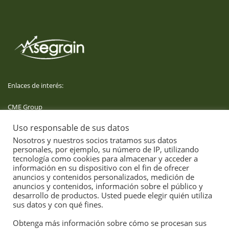
Enlaces de interés:
CME Group
Uso responsable de sus datos
Derivaties
Nosotros y nuestros socios tratamos sus datos
personales, por ejemplo, su número de IP, utilizando
Aemet
tecnología como cookies para almacenar y acceder a
información en su dispositivo con el fin de ofrecer
anuncios y contenidos personalizados, medición de
anuncios y contenidos, información sobre el público y
desarrollo de productos. Usted puede elegir quién utiliza
sus datos y con qué fines.
Obtenga más información sobre cómo se procesan sus