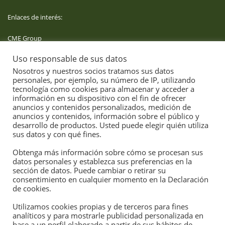
Enlaces de interés:
CME Group
Uso responsable de sus datos
Derivaties
Nosotros y nuestros socios tratamos sus datos
personales, por ejemplo, su número de IP, utilizando
Aemet
tecnología como cookies para almacenar y acceder a
información en su dispositivo con el fin de ofrecer
anuncios y contenidos personalizados, medición de
anuncios y contenidos, información sobre el público y
desarrollo de productos. Usted puede elegir quién utiliza
sus datos y con qué fines.
Obtenga más información sobre cómo se procesan sus
datos personales y establezca sus preferencias en la
sección de datos. Puede cambiar o retirar su
consentimiento en cualquier momento en la Declaración
de cookies.
Confianza en el servicio agrario profesional
Utilizamos cookies propias y de terceros para fines
de: ASEGRAIM.
analíticos y para mostrarle publicidad personalizada en
base a un perfil elaborado a partir de sus hábitos de