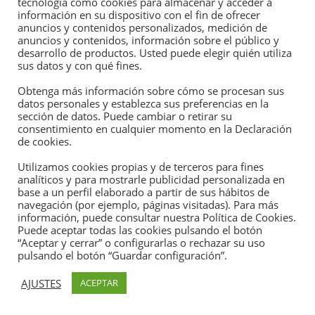
tecnología como cookies para almacenar y acceder a
información en su dispositivo con el fin de ofrecer
anuncios y contenidos personalizados, medición de
anuncios y contenidos, información sobre el público y
desarrollo de productos. Usted puede elegir quién utiliza
sus datos y con qué fines.
Obtenga más información sobre cómo se procesan sus
datos personales y establezca sus preferencias en la
sección de datos. Puede cambiar o retirar su
consentimiento en cualquier momento en la Declaración
de cookies.
Utilizamos cookies propias y de terceros para fines
analíticos y para mostrarle publicidad personalizada en
base a un perfil elaborado a partir de sus hábitos de
INFORME ASEGRAIN OCTUBRE’21
navegación (por ejemplo, páginas visitadas). Para más
información, puede consultar nuestra Política de Cookies.
Puede aceptar todas las cookies pulsando el botón
“Aceptar y cerrar” o configurarlas o rechazar su uso
pulsando el botón “Guardar configuración”.
Deja una respuesta
AJUSTES
ACEPTAR
Tu dirección de correo electrónico no será publicada.
Los campos