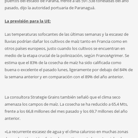
puertos del estado de Paraná, frente a las 591.538 toneladas del año
pasado, dijo la autoridad portuaria de Paranaguá.
La previsión para
la
U
E
:
Las temperaturas sofocantes de las últimas semanas y la escasez de
lluvias podrían dañar los cultivos de maíz tanto en Francia como en
otros países europeos, justo cuando los cultivos se encuentran en
medio de la etapa crucial de la polinización, según FranceAgrimer. Se
estima que el 83% de la cosecha de maíz ha sido calificada como
buena o excelente el pasado lunes, ligeramente por debajo del 84% de
la semana anterior y en comparación con el 89% del año anterior.
La consultora Strategie Grains también señaló que el clima seco
amenaza los campos de maíz. La cosecha se ha reducido a 65,4 Mts,
frente a los 66,8 millones del mes pasado y los 69,7 millones del año
anterior.
«La recurrente escasez de agua y el clima caluroso en muchas zonas