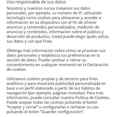
Uso responsable de sus datos
Derivaties
Nosotros y nuestros socios tratamos sus datos
personales, por ejemplo, su número de IP, utilizando
Aemet
tecnología como cookies para almacenar y acceder a
información en su dispositivo con el fin de ofrecer
anuncios y contenidos personalizados, medición de
anuncios y contenidos, información sobre el público y
desarrollo de productos. Usted puede elegir quién utiliza
sus datos y con qué fines.
Obtenga más información sobre cómo se procesan sus
datos personales y establezca sus preferencias en la
sección de datos. Puede cambiar o retirar su
consentimiento en cualquier momento en la Declaración
de cookies.
Confianza en el servicio agrario profesional
Utilizamos cookies propias y de terceros para fines
de: ASEGRAIM.
analíticos y para mostrarle publicidad personalizada en
base a un perfil elaborado a partir de sus hábitos de
navegación (por ejemplo, páginas visitadas). Para más
información, puede consultar nuestra Política de Cookies.
Puede aceptar todas las cookies pulsando el botón
“Aceptar y cerrar” o configurarlas o rechazar su uso
AVISO LEGAL Y PROTECCIÓN DE DATOS
pulsando el botón “Guardar configuración”.