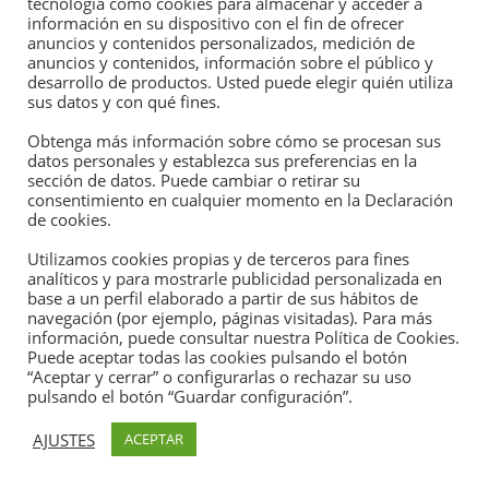
tecnología como cookies para almacenar y acceder a
información en su dispositivo con el fin de ofrecer
anuncios y contenidos personalizados, medición de
Web
anuncios y contenidos, información sobre el público y
desarrollo de productos. Usted puede elegir quién utiliza
sus datos y con qué fines.
Obtenga más información sobre cómo se procesan sus
datos personales y establezca sus preferencias en la
Guarda mi nombre, correo electrónico y web en este navegador
sección de datos. Puede cambiar o retirar su
para la próxima vez que comente.
consentimiento en cualquier momento en la Declaración
de cookies.
Utilizamos cookies propias y de terceros para fines
analíticos y para mostrarle publicidad personalizada en
base a un perfil elaborado a partir de sus hábitos de
navegación (por ejemplo, páginas visitadas). Para más
información, puede consultar nuestra Política de Cookies.
Puede aceptar todas las cookies pulsando el botón
“Aceptar y cerrar” o configurarlas o rechazar su uso
pulsando el botón “Guardar configuración”.
Enlaces de interés:
AJUSTES
ACEPTAR
CME Group